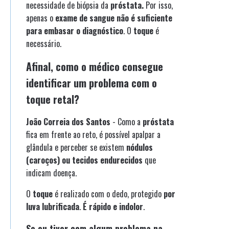
necessidade de biópsia da
próstata.
Por isso,
apenas o
exame de sangue não é suficiente
para embasar o diagnóstico
. O
toque
é
necessário.
Afinal, como o médico consegue
identificar um problema com o
toque retal?
João Correia dos Santos
- Como a
próstata
fica em frente ao reto, é possível apalpar a
glândula e perceber se existem
nódulos
(caroços) ou tecidos endurecidos
que
indicam doença.
O
toque
é realizado com o dedo, protegido
por
luva lubrificada
.
É rápido e indolor
.
Se eu tiver com algum problema na