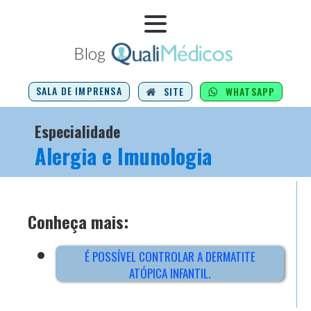
Blog
SALA DE IMPRENSA
SITE
WHATSAPP
Especialidade
Alergia e Imunologia
Conheça mais:
É possível controlar a dermatite
atópica infantil.