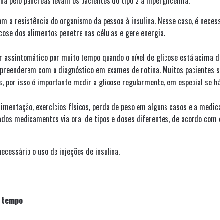
na pelo pâncreas levam os pacientes do tipo 2 à hiperglicemia.
m a resistência do organismo da pessoa à insulina. Nesse caso, é neces
icose dos alimentos penetre nas células e gere energia.
r assintomático por muito tempo quando o nível de glicose está acima 
urpreenderem com o diagnóstico em exames de rotina. Muitos pacientes 
 por isso é importante medir a glicose regularmente, em especial se h
limentação, exercícios físicos, perda de peso em alguns casos e a medic
sados medicamentos via oral de tipos e doses diferentes, de acordo com 
cessário o uso de injeções de insulina.
e tempo