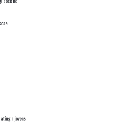
glicose no
cose.
atingir jovens