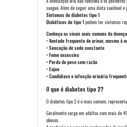
A medicação oral não funciona e os pacientes p
sangue. Além de seguir uma dieta saudável e p
Sintomas do diabetes tipo 1
Diabéticos do tipo 1
podem ter sintomas repe
Conheça os sinais mais comuns da doença
•
Vontade frequente de urinar, mesmo à n
•
Sensação de sede constante
•
Fome excessiva
•
Perda de peso sem razão
•
Enjoo
•
Candidíase e infecção urinária frequent
O que é diabetes tipo 2?
O diabetes tipo 2 é o mais comum, represent
Geralmente surge em adultos com mais de 40 
obesos.