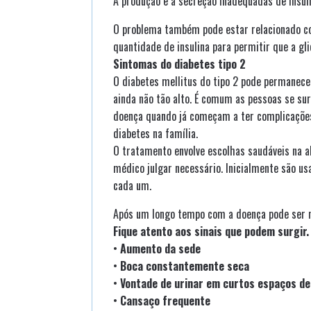
A produção e a secreção inadequadas de insuli
O problema também pode estar relacionado co
quantidade de insulina para permitir que a gl
Sintomas do diabetes tipo 2
O diabetes mellitus do tipo 2 pode permanece
ainda não tão alto. É comum as pessoas se s
doença quando já começam a ter complicações,
diabetes na família.
O tratamento envolve escolhas saudáveis na a
médico julgar necessário. Inicialmente são u
cada um.
Após um longo tempo com a doença pode ser ne
Fique atento aos sinais que podem surgir.
•
Aumento da sede
•
Boca constantemente seca
•
Vontade de urinar em curtos espaços d
•
Cansaço frequente