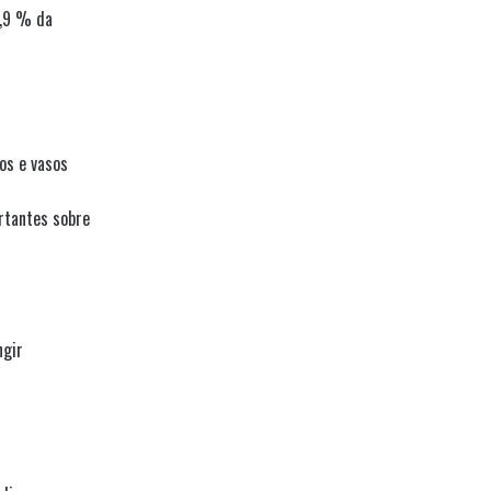
6,9 % da
os e vasos
rtantes sobre
ngir