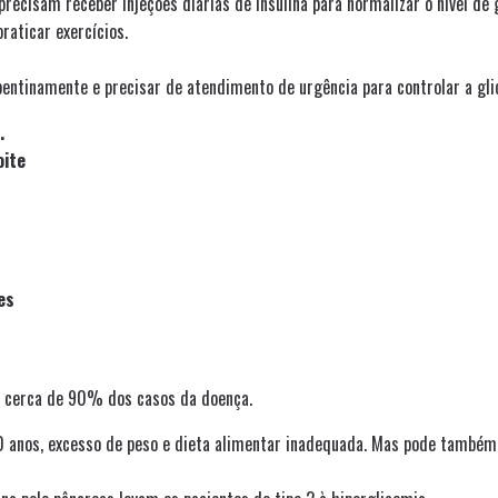
recisam receber injeções diárias de insulina para normalizar o nível de 
raticar exercícios.
ntinamente e precisar de atendimento de urgência para controlar a gli
.
oite
es
a cerca de 90% dos casos da doença.
anos, excesso de peso e dieta alimentar inadequada. Mas pode também 