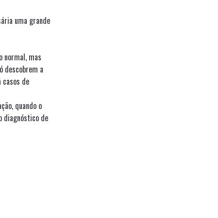
sária uma grande
do normal, mas
só descobrem a
á casos de
ação, quando o
o diagnóstico de