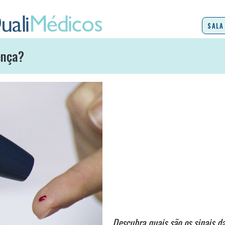
SALA
rença?
Descubra quais são os sinais da