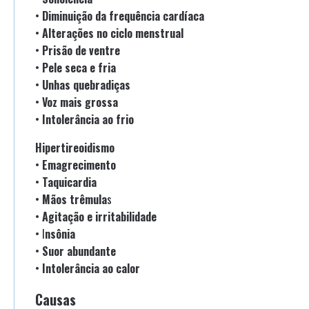
•
Diminuição da frequência cardíaca
•
Alterações no ciclo menstrual
•
Prisão de ventre
•
Pele seca e fria
•
Unhas quebradiças
•
Voz mais grossa
•
Intolerância ao frio
Hipertireoidismo
•
Emagrecimento
•
Taquicardia
•
Mãos trêmula
s
•
Agitação e irritabilidade
• I
nsônia
•
Suor abundante
•
Intolerância ao calor
Causas